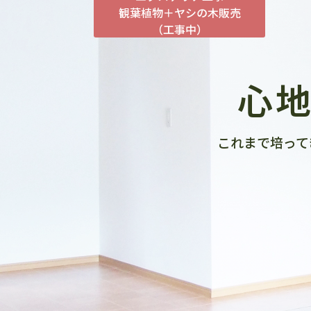
観葉植物＋ヤシの木販売
（工事中）
心
これまで培って