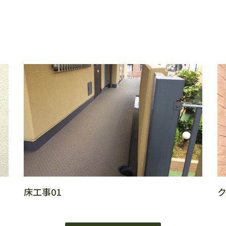
績
床工事01
ク